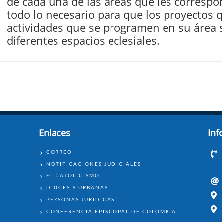
de cada una de las áreas que les corresp
todo lo necesario para que los proyectos q
actividades que se programen en su área s
diferentes espacios eclesiales.
Enlaces
Inf
ENLACES
CORREO
NOTIFICACIONES JUDICIALES
EL CATOLICISMO
DIÓCESIS URBANAS
PERSONAS JURÍDICAS
CONFERENCIA EPISCOPAL DE COLOMBIA