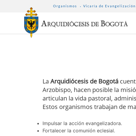
SUB
Pasar
Organismos
Vicaría de Evangelización
MENU
al
ARCHDIOCESE
contenido
principal
La
Arquidiócesis de Bogotá
cuent
Arzobispo, hacen posible la misió
articulan la vida pastoral, administ
Estos organismos trabajan de ma
Impulsar la acción evangelizadora.
Fortalecer la comunión eclesial.