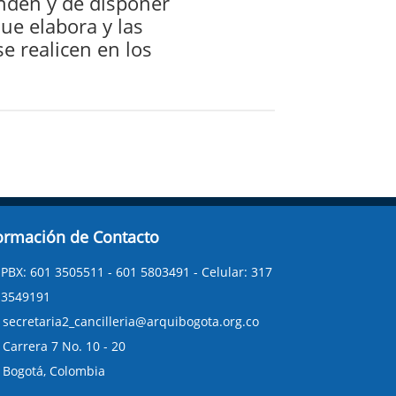
onden y de disponer
ue elabora y las
e realicen en los
ormación de Contacto
PBX: 601 3505511 - 601 5803491 - Celular: 317
3549191
secretaria2_cancilleria@arquibogota.org.co
Carrera 7 No. 10 - 20
Bogotá, Colombia