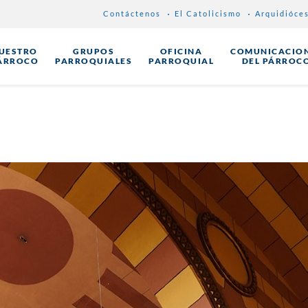
Contáctenos
El Catolicismo
Arquidióce
UESTRO
GRUPOS
OFICINA
COMUNICACIO
ÁRROCO
PARROQUIALES
PARROQUIAL
DEL PÁRROC