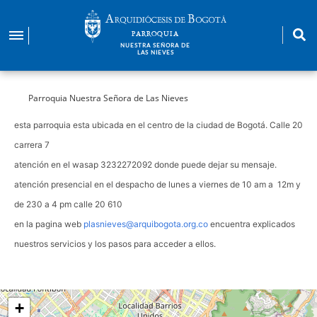
Pasar
al
PARROQUIA
contenido
NUESTRA SEÑORA DE
LAS NIEVES
principal
Parroquia Nuestra Señora de Las Nieves
esta parroquia esta ubicada en el centro de la ciudad de Bogotá. Calle 20
carrera 7
atención en el wasap 3232272092 donde puede dejar su mensaje.
atención presencial en el despacho de lunes a viernes de 10 am a 12m y
de 230 a 4 pm calle 20 610
en la pagina web
plasnieves@arquibogota.org.co
encuentra explicados
nuestros servicios y los pasos para acceder a ellos.
+