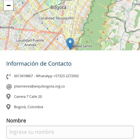
−
Información de Contacto
6013418867 - WhatsApp +57323 2272092
plasnieves@arquibogota.org.co
Carrera 7 Calle 20
Bogotá, Colombia
Leaflet
|
©
OpenStreetMap
contributors
Nombre