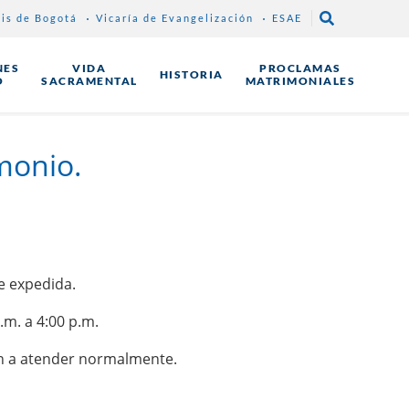
sis de Bogotá
Vicaría de Evangelización
ESAE
NES
VIDA
PROCLAMAS
HISTORIA
O
SACRAMENTAL
MATRIMONIALES
monio.
te expedida.
.m. a 4:00 p.m.
van a atender normalmente.