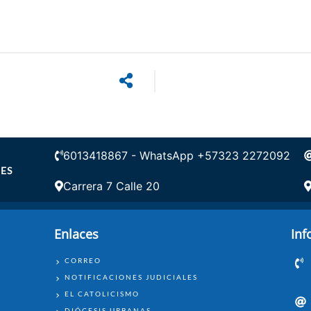
6013418867 - WhatsApp +57323 2272092
ES
Carrera 7 Calle 20
Enlaces
Inf
ENLACES
CORREO
NOTIFICACIONES JUDICIALES
EL CATOLICISMO
DIÓCESIS URBANAS