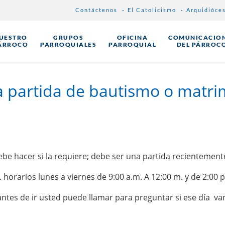
Contáctenos
El Catolicismo
Arquidióce
UESTRO
GRUPOS
OFICINA
COMUNICACIO
ÁRROCO
PARROQUIALES
PARROQUIAL
DEL PÁRROC
a partida de bautismo o matri
 debe hacer si la requiere; debe ser una partida recientemen
 horarios lunes a viernes de 9:00 a.m. A 12:00 m. y de 2:00 p
 antes de ir usted puede llamar para preguntar si ese día 