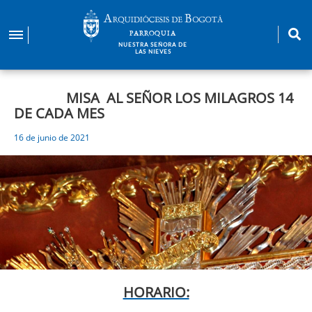
Pasar
al
PARROQUIA
contenido
NUESTRA SEÑORA DE
LAS NIEVES
principal
MISA AL SEÑOR LOS MILAGROS 14
DE CADA MES
16 de junio de 2021
HORARIO: